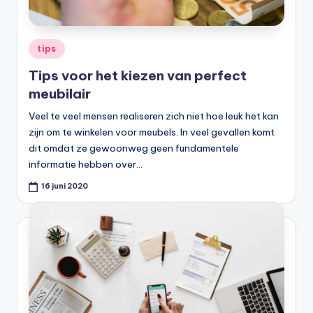
r
e
Geplaatst
tips
k
in
e
Tips voor het kiezen van perfect
meubilair
n
e
Veel te veel mensen realiseren zich niet hoe leuk het kan
zijn om te winkelen voor meubels. In veel gevallen komt
n
dit omdat ze gewoonweg geen fundamentele
informatie hebben over…
16 juni 2020