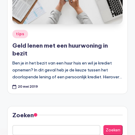
Geplaatst
tips
in
Geld lenen met een huurwoning in
bezit
Ben je in het bezit van een huur huis en wil je krediet
opnemen? In dit geval heb je de keuze tussen het
doorlopende lening of een persoonlijk krediet. Hierover…
20 mei 2019
Zoeken
Zoeken